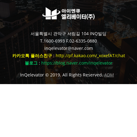
서울특별시 관악구 서림길 104 INQ빌딩
T.1600-6993
F.02-6335-0880
inqelevator@naver.com
카카오톡 플러스친구
:
http://pf.kakao.com/_xoxefAT/chat
블로그
:
https://blog.naver.com/inqelevator
InQelevator © 2019. All Rights Reserved.
ADM