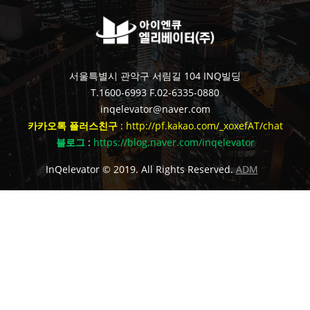
서울특별시 관악구 서림길 104 INQ빌딩
T.1600-6993
F.02-6335-0880
inqelevator@naver.com
카카오톡 플러스친구
:
http://pf.kakao.com/_xoxefAT/chat
블로그
:
https://blog.naver.com/inqelevator
InQelevator © 2019. All Rights Reserved.
ADM