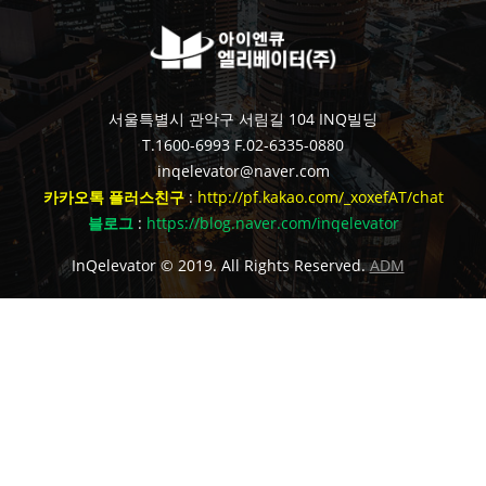
서울특별시 관악구 서림길 104 INQ빌딩
T.1600-6993
F.02-6335-0880
inqelevator@naver.com
카카오톡 플러스친구
:
http://pf.kakao.com/_xoxefAT/chat
블로그
:
https://blog.naver.com/inqelevator
InQelevator © 2019. All Rights Reserved.
ADM