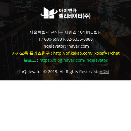
서울특별시 관악구 서림길 104 INQ빌딩
T.1600-6993
F.02-6335-0880
inqelevator@naver.com
카카오톡 플러스친구
:
http://pf.kakao.com/_xoxefAT/chat
블로그
:
https://blog.naver.com/inqelevator
InQelevator © 2019. All Rights Reserved.
ADM