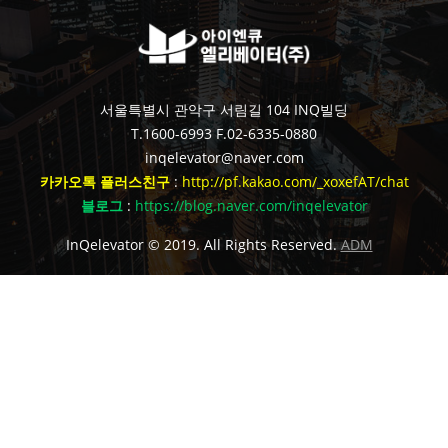
서울특별시 관악구 서림길 104 INQ빌딩
T.1600-6993
F.02-6335-0880
inqelevator@naver.com
카카오톡 플러스친구
:
http://pf.kakao.com/_xoxefAT/chat
블로그
:
https://blog.naver.com/inqelevator
InQelevator © 2019. All Rights Reserved.
ADM