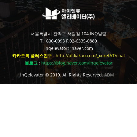
서울특별시 관악구 서림길 104 INQ빌딩
T.1600-6993
F.02-6335-0880
inqelevator@naver.com
카카오톡 플러스친구
:
http://pf.kakao.com/_xoxefAT/chat
블로그
:
https://blog.naver.com/inqelevator
InQelevator © 2019. All Rights Reserved.
ADM