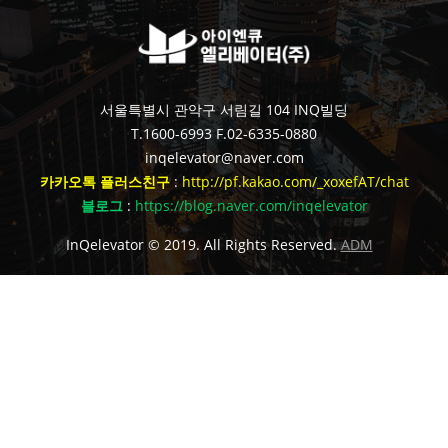
서울특별시 관악구 서림길 104 INQ빌딩
T.1600-6993
F.02-6335-0880
inqelevator@naver.com
카카오톡 플러스친구
:
http://pf.kakao.com/_xoxefAT/chat
블로그
:
https://blog.naver.com/inqelevator
InQelevator © 2019. All Rights Reserved.
ADM