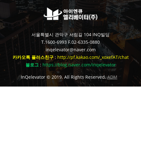
서울특별시 관악구 서림길 104 INQ빌딩
T.1600-6993
F.02-6335-0880
inqelevator@naver.com
카카오톡 플러스친구
:
http://pf.kakao.com/_xoxefAT/chat
블로그
:
https://blog.naver.com/inqelevator
InQelevator © 2019. All Rights Reserved.
ADM