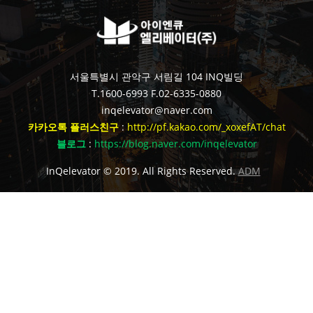
서울특별시 관악구 서림길 104 INQ빌딩
T.1600-6993
F.02-6335-0880
inqelevator@naver.com
카카오톡 플러스친구
:
http://pf.kakao.com/_xoxefAT/chat
블로그
:
https://blog.naver.com/inqelevator
InQelevator © 2019. All Rights Reserved.
ADM